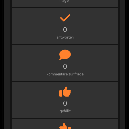
fragen
0
antworten
0
kommentare zur frage
0
gefällt