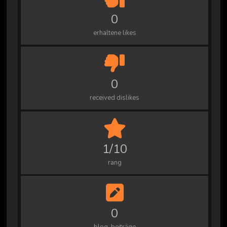
0
erhaltene likes
0
received dislikes
1/10
rang
0