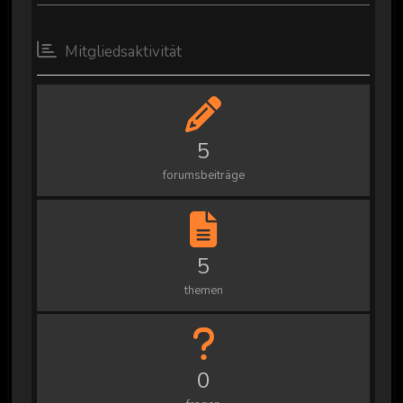
Mitgliedsaktivität
5
forumsbeiträge
5
themen
0